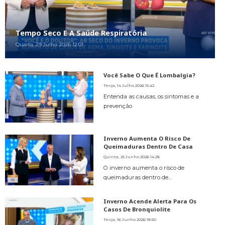
Tempo Seco E A Saúde Respiratória
Quarta, 29 Julho 2026 12:01
Você Sabe O Que É Lombalgia?
Terça, 14 Julho 2026 15:42
Entenda as causas, os sintomas e a
prevenção
Inverno Aumenta O Risco De
Queimaduras Dentro De Casa
Quinta, 25 Junho 2026 14:28
O inverno aumenta o risco de
queimaduras dentro de...
Inverno Acende Alerta Para Os
Casos De Bronquiolite
Terça, 16 Junho 2026 18:50