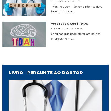
Segunda, 21 Julho 2025 19:16
Mesmo quem não tem sintomas deve
fazer um check...
Você Sabe O Que É TDAH?
Domingo, 22 Junho 2025 10:09
Condição que pode afetar até 8% das
crianças no mu...
LIVRO - PERGUNTE AO DOUTOR