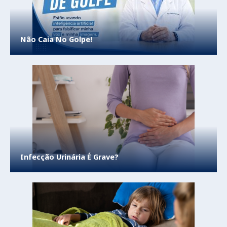
Não Caia No Golpe!
Infecção Urinária É Grave?