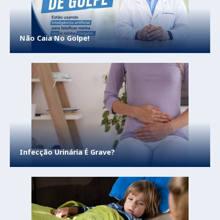
Não Caia No Golpe!
Infecção Urinária É Grave?