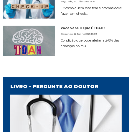
Segunda, 21 Julho 2025 19:16
Mesmo quem não tem sintomas deve
fazer um check...
Você Sabe O Que É TDAH?
Domingo, 22 Junho 2025 10:09
Condição que pode afetar até 8% das
crianças no mu...
LIVRO - PERGUNTE AO DOUTOR