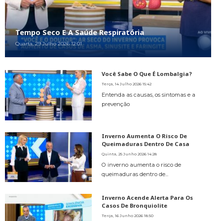
Tempo Seco E A Saúde Respiratória
Quarta, 29 Julho 2026 12:01
Você Sabe O Que É Lombalgia?
Terça, 14 Julho 2026 15:42
Entenda as causas, os sintomas e a
prevenção
Inverno Aumenta O Risco De
Queimaduras Dentro De Casa
Quinta, 25 Junho 2026 14:28
O inverno aumenta o risco de
queimaduras dentro de...
Inverno Acende Alerta Para Os
Casos De Bronquiolite
Terça, 16 Junho 2026 18:50